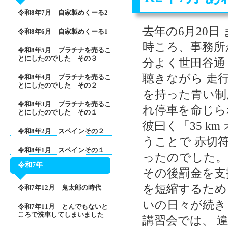
令和8年7月 自家製めくーる2
去年の6月20日
令和8年6月 自家製めくーる1
時ころ、事務所
令和8年5月 プラチナを売るこ
とにしたのでした その３
分よく世田谷通
聴きながら 走
令和8年4月 プラチナを売るこ
とにしたのでした その２
を持った青い制
令和8年3月 プラチナを売るこ
れ停車を命じら
とにしたのでした その１
彼曰く「35 k
令和8年2月 スペインその２
うことで 赤切
令和8年1月 スペインその１
ったのでした。
令和7年
その後罰金を支
を短縮するため
令和7年12月 鬼太郎の時代
いの日々が続き
令和7年11月 とんでもないと
ころで洗車してしまいました
講習会では、 