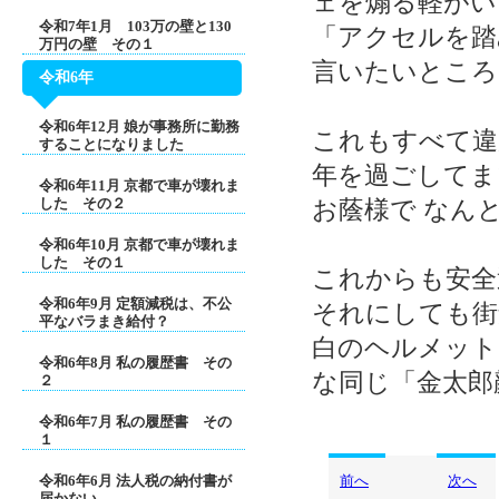
ェを煽る軽がい
令和7年1月 103万の壁と130
「アクセルを踏
万円の壁 その１
言いたいところ
令和6年
令和6年12月 娘が事務所に勤務
これもすべて違
することになりました
年を過ごしてま
令和6年11月 京都で車が壊れま
した その２
お蔭様で なん
令和6年10月 京都で車が壊れま
した その１
これからも安全
令和6年9月 定額減税は、不公
それにしても街
平なバラまき給付？
白のヘルメット
令和6年8月 私の履歴書 その
な同じ「金太郎
２
令和6年7月 私の履歴書 その
１
令和6年6月 法人税の納付書が
前へ
次へ
届かない