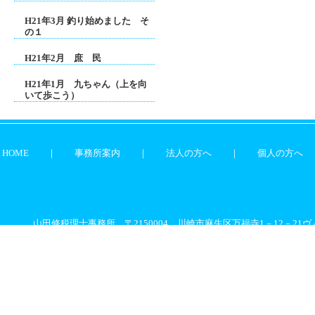
H21年3月 釣り始めました そ
の１
H21年2月 庶 民
H21年1月 九ちゃん（上を向
いて歩こう）
HOME
｜
事務所案内
｜
法人の方へ
｜
個人の方へ
山田修税理士事務所 〒2150004 川崎市麻生区万福寺1－12－21ヴィ