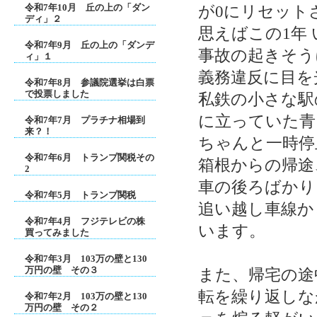
令和7年10月 丘の上の「ダン
が0にリセット
ディ」２
思えばこの1年
令和7年9月 丘の上の「ダンデ
事故の起きそう
ィ」１
義務違反に目を
令和7年8月 参議院選挙は白票
で投票しました
私鉄の小さな駅
に立っていた青
令和7年7月 プラチナ相場到
来？！
ちゃんと一時停
令和7年6月 トランプ関税その
箱根からの帰途
2
車の後ろばかり
令和7年5月 トランプ関税
追い越し車線か
令和7年4月 フジテレビの株
います。
買ってみました
令和7年3月 103万の壁と130
万円の壁 その３
また、帰宅の途
転を繰り返しな
令和7年2月 103万の壁と130
万円の壁 その２