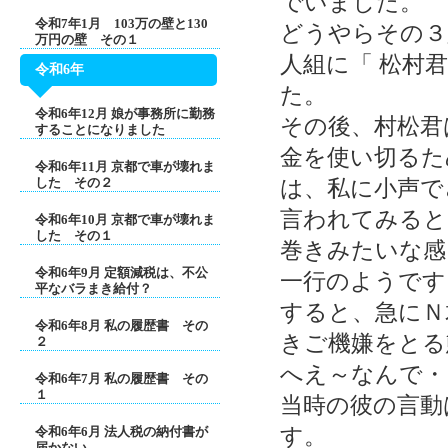
でいました。
令和7年1月 103万の壁と130
どうやらその３
万円の壁 その１
人組に「 松村
令和6年
た。
令和6年12月 娘が事務所に勤務
その後、村松君
することになりました
金を使い切るた
令和6年11月 京都で車が壊れま
した その２
は、私に小声で
言われてみると
令和6年10月 京都で車が壊れま
した その１
巻きみたいな感
令和6年9月 定額減税は、不公
一行のようです
平なバラまき給付？
すると、急にＮ
令和6年8月 私の履歴書 その
きご機嫌をとる
２
へえ～なんで・
令和6年7月 私の履歴書 その
１
当時の彼の言動
す。
令和6年6月 法人税の納付書が
届かない