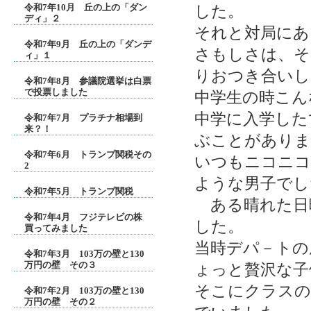
令和7年10月 丘の上の「ダン
した。
ディ」２
それと対局にあ
令和7年9月 丘の上の「ダンデ
さもしさは、そ
ィ」１
りおつき合いし
令和7年8月 参議院選挙は白票
で投票しました
中学生の時こん
中学に入学した
令和7年7月 プラチナ相場到
来？！
ぶことがありま
令和7年6月 トランプ関税その
いつもニコニコ
2
ような男子でし
令和7年5月 トランプ関税
ある晴れた日
令和7年4月 フジテレビの株
した。
買ってみました
当時デパ－トの
令和7年3月 103万の壁と130
万円の壁 その３
ょっと贅沢な子
そこにクラスの
令和7年2月 103万の壁と130
万円の壁 その２