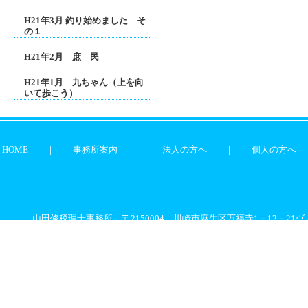
H21年3月 釣り始めました そ
の１
H21年2月 庶 民
H21年1月 九ちゃん（上を向
いて歩こう）
HOME
｜
事務所案内
｜
法人の方へ
｜
個人の方へ
山田修税理士事務所 〒2150004 川崎市麻生区万福寺1－12－21ヴィ