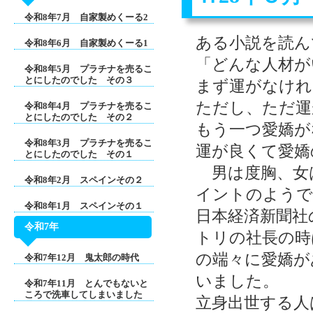
令和8年7月 自家製めくーる2
ある小説を読ん
令和8年6月 自家製めくーる1
「どんな人材が
令和8年5月 プラチナを売るこ
とにしたのでした その３
まず運がなけれ
ただし、ただ運
令和8年4月 プラチナを売るこ
とにしたのでした その２
もう一つ愛嬌が
令和8年3月 プラチナを売るこ
運が良くて愛嬌
とにしたのでした その１
男は度胸、女
令和8年2月 スペインその２
イントのようで
令和8年1月 スペインその１
日本経済新聞社
令和7年
トリの社長の時
の端々に愛嬌が
令和7年12月 鬼太郎の時代
いました。
令和7年11月 とんでもないと
ころで洗車してしまいました
立身出世する人