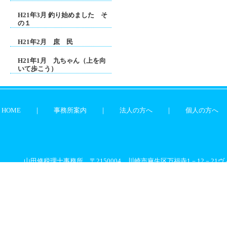
H21年3月 釣り始めました そ
の１
H21年2月 庶 民
H21年1月 九ちゃん（上を向
いて歩こう）
HOME
｜
事務所案内
｜
法人の方へ
｜
個人の方へ
山田修税理士事務所 〒2150004 川崎市麻生区万福寺1－12－21ヴィ