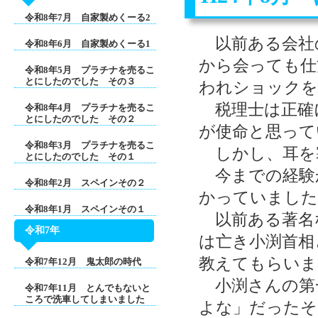
令和8年7月 自家製めくーる2
以前ある会社
令和8年6月 自家製めくーる1
から会っても仕
令和8年5月 プラチナを売るこ
とにしたのでした その３
われショックを
税理士は正確
令和8年4月 プラチナを売るこ
とにしたのでした その２
が使命と思って
令和8年3月 プラチナを売るこ
しかし、耳を
とにしたのでした その１
今までの経験
令和8年2月 スペインその２
かっていました
令和8年1月 スペインその１
以前ある著名
令和7年
は亡き小渕首相
教えてもらいま
令和7年12月 鬼太郎の時代
小渕さんの第
令和7年11月 とんでもないと
ころで洗車してしまいました
よな」だったそ