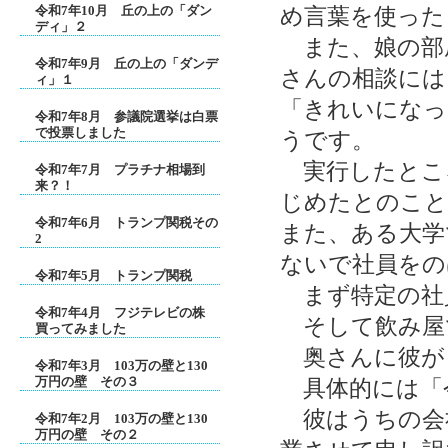
令和7年10月 丘の上の「ダン
め言葉を使った
ディ」２
また、娘の部
令和7年9月 丘の上の「ダンデ
さんの相談には
ィ」１
「きれいになっ
令和7年8月 参議院選挙は白票
で投票しました
うです。
実行したとこ
令和7年7月 プラチナ相場到
来？！
じめたとのこと
令和7年6月 トランプ関税その
また、ある大学
2
ないで社員をの
令和7年5月 トランプ関税
まず特定の社
令和7年4月 フジテレビの株
そして飲み屋
買ってみました
奥さんに彼が
令和7年3月 103万の壁と130
万円の壁 その３
具体的には「
彼はうちの会
令和7年2月 103万の壁と130
万円の壁 その２