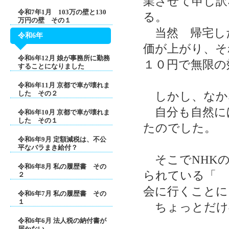
業させて申し訳
令和7年1月 103万の壁と130
る。
万円の壁 その１
当然 帰宅し
令和6年
価が上がり、そ
令和6年12月 娘が事務所に勤務
１０円で無限の
することになりました
令和6年11月 京都で車が壊れま
した その２
しかし、なか
自分も自然に
令和6年10月 京都で車が壊れま
した その１
たのでした。
令和6年9月 定額減税は、不公
平なバラまき給付？
そこでNHKの
令和6年8月 私の履歴書 その
られている「 
２
会に行くことに
令和6年7月 私の履歴書 その
１
ちょっとだけ
令和6年6月 法人税の納付書が
届かない