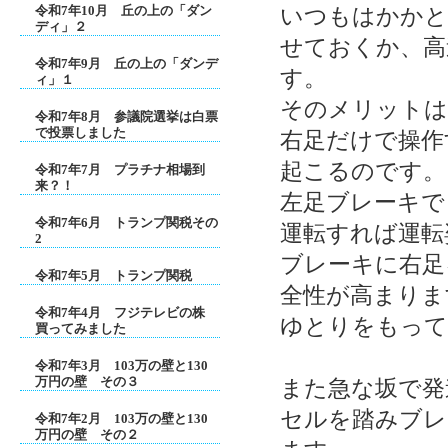
令和7年10月 丘の上の「ダン
いつもはかかと
ディ」２
せておくか、高
令和7年9月 丘の上の「ダンデ
す。
ィ」１
そのメリットは
令和7年8月 参議院選挙は白票
で投票しました
右足だけで操作
起こるのです。
令和7年7月 プラチナ相場到
来？！
左足ブレーキで
令和7年6月 トランプ関税その
運転すれば運転
2
ブレーキに右足
令和7年5月 トランプ関税
全性が高まりま
令和7年4月 フジテレビの株
ゆとりをもって
買ってみました
令和7年3月 103万の壁と130
万円の壁 その３
また急な坂で発
セルを踏みブレ
令和7年2月 103万の壁と130
万円の壁 その２