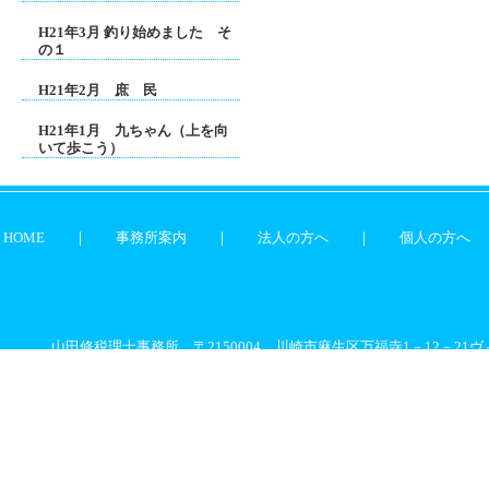
H21年3月 釣り始めました そ
の１
H21年2月 庶 民
H21年1月 九ちゃん（上を向
いて歩こう）
HOME
｜
事務所案内
｜
法人の方へ
｜
個人の方へ
山田修税理士事務所 〒2150004 川崎市麻生区万福寺1－12－21ヴィ